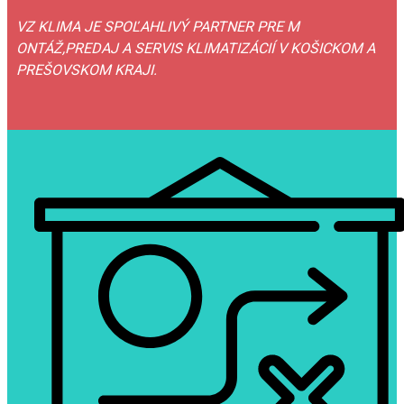
VZ KLIMA JE SPOĽAHLIVÝ PARTNER PRE M​
ONTÁŽ,PREDAJ A SERVIS KLIMATIZÁCIÍ V KOŠICKOM A
PREŠOVSKOM KRAJI.