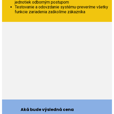
jednotiek odborným postupom
Testovanie a odovzdanie systému-preveríme všetky
funkcie zariadenia zaškolíme zákazníka
Aká bude výsledná cena