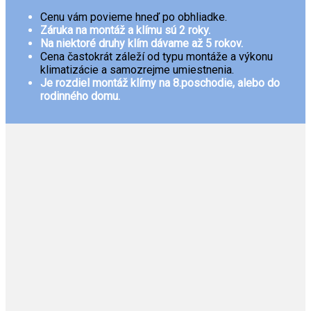
Cenu vám povieme hneď po obhliadke.
Záruka na montáž a klímu sú 2 roky.
Na niektoré druhy klím dávame až 5 rokov.
Cena častokrát záleží od typu montáže a výkonu
klimatizácie a samozrejme umiestnenia.
Je rozdiel montáž klímy na 8.poschodie, alebo do
rodinného domu.