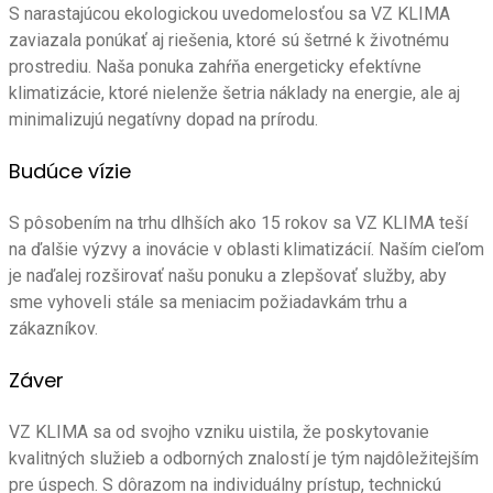
S narastajúcou ekologickou uvedomelosťou sa VZ KLIMA
zaviazala ponúkať aj riešenia, ktoré sú šetrné k životnému
prostrediu. Naša ponuka zahŕňa energeticky efektívne
klimatizácie, ktoré nielenže šetria náklady na energie, ale aj
minimalizujú negatívny dopad na prírodu.
Budúce vízie
S pôsobením na trhu dlhších ako 15 rokov sa VZ KLIMA teší
na ďalšie výzvy a inovácie v oblasti klimatizácií. Naším cieľom
je naďalej rozširovať našu ponuku a zlepšovať služby, aby
sme vyhoveli stále sa meniacim požiadavkám trhu a
zákazníkov.
Záver
VZ KLIMA sa od svojho vzniku uistila, že poskytovanie
kvalitných služieb a odborných znalostí je tým najdôležitejším
pre úspech. S dôrazom na individuálny prístup, technickú